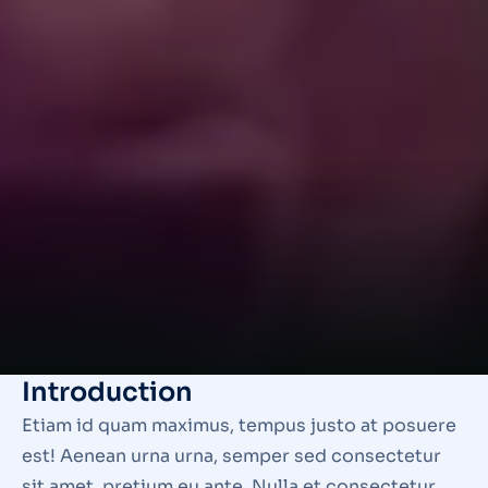
Introduction
Etiam id quam maximus, tempus justo at posuere
est! Aenean urna urna, semper sed consectetur
sit amet, pretium eu ante. Nulla et consectetur