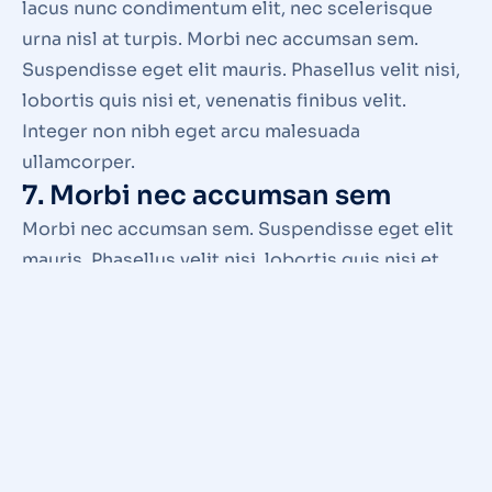
lacus nunc condimentum elit, nec scelerisque
urna nisl at turpis. Morbi nec accumsan sem.
Suspendisse eget elit mauris. Phasellus velit nisi,
lobortis quis nisi et, venenatis finibus velit.
Integer non nibh eget arcu malesuada
ullamcorper.
7. Morbi nec accumsan sem
Morbi nec accumsan sem. Suspendisse eget elit
mauris. Phasellus velit nisi, lobortis quis nisi et,
venenatis finibus velit. Integer non nibh eget arcu
malesuada ullamcorper. Sed lacinia tempor orci,
non lacinia purus faucibus non. Aliquam gravida
risus nec velit lacinia dapibus. Phasellus at magna
id elit tristique lacinia. Integer a justo vitae arcu
fermentum consequat.
Quisque pellentesque, nunc a lacinia placerat,